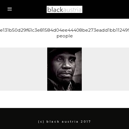
e131b50d29f61c3e81584d04ee44408be273eadd1bb112499
people
(c) black austria 2017